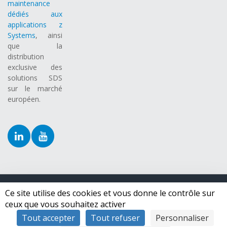
maintenance
dédiés aux
applications z
Systems
, ainsi
que la
distribution
exclusive des
solutions SDS
sur le marché
européen.
Ce site utilise des cookies et vous donne le contrôle sur
Copyright ©
2026 Syspertec group.
Tous droits réservés
ceux que vous souhaitez activer
Tout accepter
Tout refuser
Personnaliser
Toggle