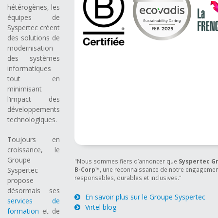
hétérogènes, les
équipes de
Syspertec créent
des solutions de
modernisation
des systèmes
informatiques
tout en
minimisant
l’impact des
développements
technologiques.
Toujours en
croissance, le
Groupe
"Nous sommes fiers d’annoncer que
Syspertec Gr
B-Corp™
, une reconnaissance de notre engagemen
Syspertec
responsables, durables et inclusives."
propose
désormais ses
En savoir plus sur le Groupe Syspertec
services de
Virtel blog
formation
et de