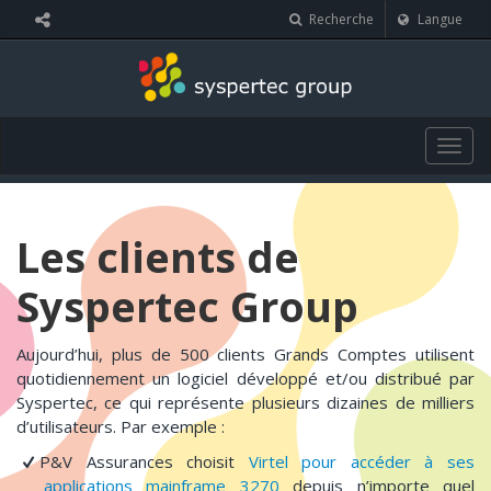
Panneau de gestion des cookies
Recherche
Langue
Togg
navig
Les clients de
Syspertec Group
Aujourd’hui, plus de 500 clients Grands Comptes utilisent
quotidiennement un logiciel développé et/ou distribué par
Syspertec, ce qui représente plusieurs dizaines de milliers
d’utilisateurs. Par exemple :
P&V Assurances choisit
Virtel pour accéder à ses
applications mainframe 3270
depuis n’importe quel